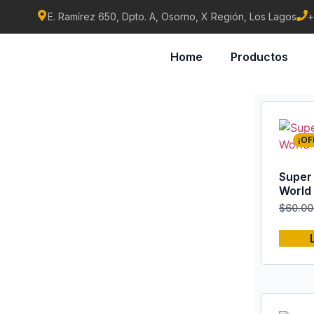
E. Ramírez 650, Dpto. A, Osorno, X Región, Los Lagos
+
Home
Productos
¡OF
Super
World
$
60.00