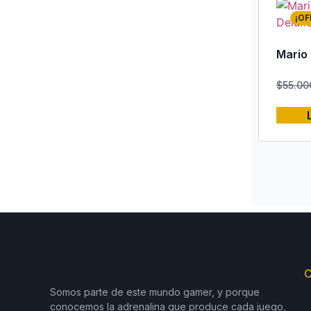
¡OF
Mario 
$
55.00
C
Somos parte de este mundo gamer, y porque
conocemos la adrenalina que produce cada juego,