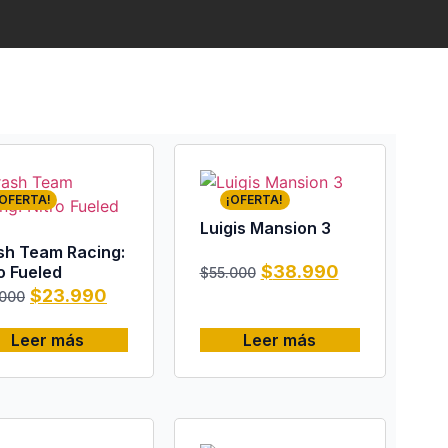
¡OFERTA!
¡OFERTA!
Luigis Mansion 3
sh Team Racing:
$
38.990
o Fueled
$
55.000
$
23.990
.000
Leer más
Leer más