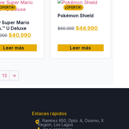
¡OFERTA!
¡OFERTA!
Pokémon Shield
 Super Mario
$
44.990
s.™ U Deluxe
$
60.000
$
40.990
.000
Leer más
Leer más
13
→
Enlaces rápidos
E. Ramírez 650, Dpto. A, Osorno, X
Región, Los Lagos