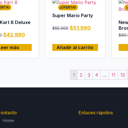
ERTA!
¡OFERTA!
Super Mario Party
Kart 8 Deluxe
New
$
51.990
Bro
$
55.000
$
42.990
0
$
60
Leer más
Añadir al carrito
1
2
3
4
…
11
12
ontacto
Enlaces rápidos
Home