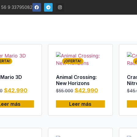
 56 9 33795082
ERTA!
¡OFERTA!
 Mario 3D
Animal Crossing:
Cra
New Horizons
Nitr
$
42.990
$
42.990
0
$
55.000
$
45
Leer más
Leer más