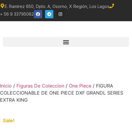
E. Ramírez 650, Dpto. A, Osorno, X Región, Los Lagos
+ 56 9 33795082
Inicio
/
Figuras De Coleccion
/
One Piece
/ FIGURA
COLECCIONABLE DE ONE PIECE DXF GRANDL SERIES
EXTRA KING
Sale!